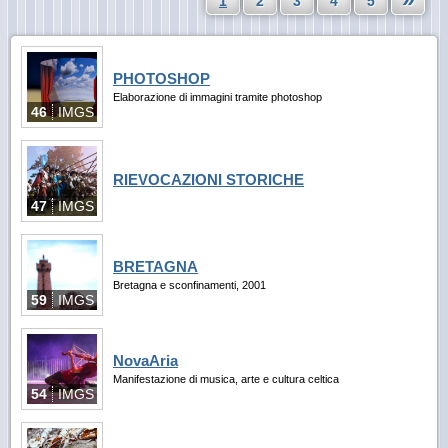
1
2
3
4
5
PHOTOSHOP
Elaborazione di immagini tramite photoshop
46
IMGS
RIEVOCAZIONI STORICHE
47
IMGS
BRETAGNA
Bretagna e sconfinamenti, 2001
59
IMGS
NovaAria
Manifestazione di musica, arte e cultura celtica
54
IMGS